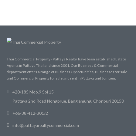
Thai Commercial Property - Pattaya Realty, have been established Estate
Agents in Pattaya Thailand since 2001. Our Business & Commercial
department offers a range of Business Opportunities, Businesses for sale
and Commercial Property for sale and rent in Pattaya and Jomtien.
420/185 Moo.9 Soi 15
Pattaya 2nd Road Nongprue, Banglamung, Chonburi 20150
+66-38-412-301/2
info@pattayarealtycommercial.com