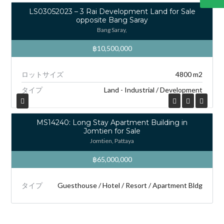
LS03052023 – 3 Rai Development Land for Sale
opposite Bang Saray
Bang Saray,
฿10,500,000
ロットサイズ
4800 m2
タイプ
Land - Industrial / Development
MS14240: Long Stay Apartment Building in
Jomtien for Sale
Jomtien, Pattaya
฿65,000,000
タイプ
Guesthouse / Hotel / Resort / Apartment Bldg