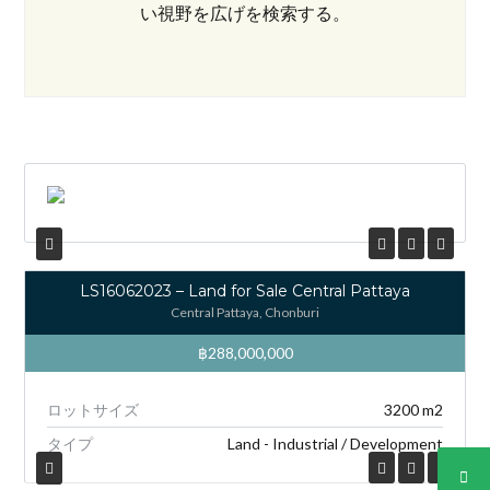
い視野を広げを検索する。
ログイン
わからないまた、いか。
アカウン
トの作成,
かようになります。
ユーザー名
LS16062023 – Land for Sale Central Pattaya
Central Pattaya, Chonburi
パスワード
฿288,000,000
ロットサイズ
3200 m2
ログイン
タイプ
Land - Industrial / Development
紛失されたパスワード?